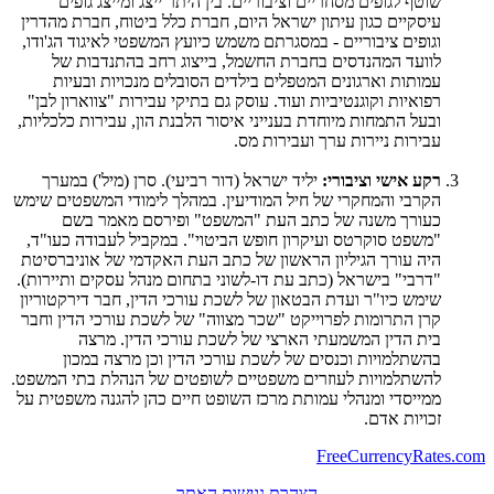
שוטף לגופים מסחריים וציבוריים. בין היתר ייצג ומייצג גופים
עיסקיים כגון עיתון ישראל היום, חברת כלל ביטוח, חברת מהדרין
וגופים ציבוריים - במסגרתם משמש כיועץ המשפטי לאיגוד הג'ודו,
לוועד המהנדסים בחברת החשמל, בייצוג רחב בהתנדבות של
עמותות וארגונים המטפלים בילדים הסובלים מנכויות ובעיות
רפואיות וקוגנטיביות ועוד. עוסק גם בתיקי עבירות "צווארון לבן"
ובעל התמחות מיוחדת בענייני איסור הלבנת הון, עבירות כלכליות,
עבירות ניירות ערך ועבירות מס.
רקע אישי וציבורי:
יליד ישראל (דור רביעי). סרן (מיל') במערך
הקרבי והמחקרי של חיל המודיעין. במהלך לימודי המשפטים שימש
כעורך משנה של כתב העת "המשפט" ופירסם מאמר בשם
"משפט סוקרטס ועיקרון חופש הביטוי". במקביל לעבודה כעו"ד,
היה עורך הגיליון הראשון של כתב העת האקדמי של אוניברסיטת
"דרבי" בישראל (כתב עת דו-לשוני בתחום מנהל עסקים ותיירות).
שימש כיו"ר ועדת הבטאון של לשכת עורכי הדין, חבר דירקטוריון
קרן התרומות לפרוייקט "שכר מצווה" של לשכת עורכי הדין וחבר
בית הדין המשמעתי הארצי של לשכת עורכי הדין. מרצה
בהשתלמויות וכנסים של לשכת עורכי הדין וכן מרצה במכון
להשתלמויות לעוזרים משפטיים לשופטים של הנהלת בתי המשפט.
ממייסדי ומנהלי עמותת מרכז השופט חיים כהן להגנה משפטית על
זכויות אדם.
FreeCurrencyRates.com
הצהרת נגישות האתר