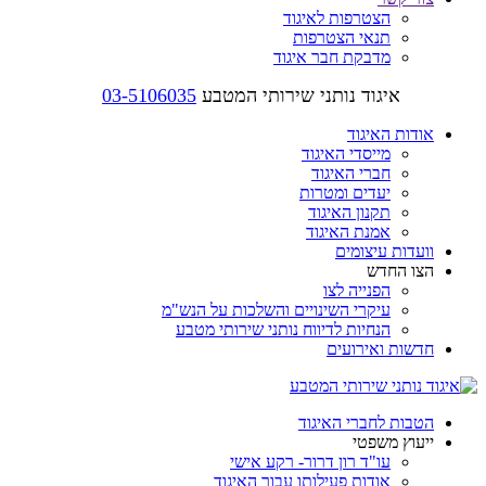
הצטרפות לאיגוד
תנאי הצטרפות
מדבקת חבר איגוד
איגוד נותני שירותי המטבע
03-5106035
אודות האיגוד
מייסדי האיגוד
חברי האיגוד
יעדים ומטרות
תקנון האיגוד
אמנת האיגוד
וועדות עיצומים
הצו החדש
הפנייה לצו
עיקרי השינויים והשלכות על הנש"מ
הנחיות לדיווח נותני שירותי מטבע
חדשות ואירועים
הטבות לחברי האיגוד
ייעוץ משפטי
עו"ד רון דרור- רקע אישי
אודות פעילותו עבור האיגוד