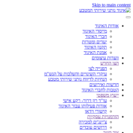
Skip to main content
אודות האיגוד
מייסדי האיגוד
חברי האיגוד
יעדים ומטרות
תקנון האיגוד
אמנת האיגוד
וועדות עיצומים
הצו החדש
הפנייה לצו
עיקרי השינויים והשלכות על הנש"מ
הנחיות לדיווח נותני שירותי מטבע
חדשות ואירועים
הטבות לחברי האיגוד
ייעוץ משפטי
עו"ד רון דרור- רקע אישי
אודות פעילותו עבור האיגוד
קישורי וידאו
הזדמנויות עסקיות
צ'יינג'ים למכירה
דרושים עובדים
צור קשר