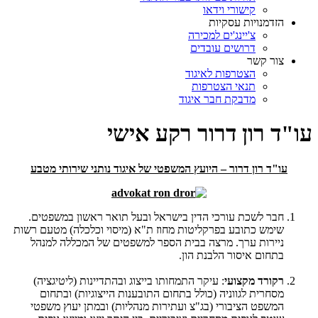
קישורי וידאו
הזדמנויות עסקיות
צ'יינג'ים למכירה
דרושים עובדים
צור קשר
הצטרפות לאיגוד
תנאי הצטרפות
מדבקת חבר איגוד
עו"ד רון דרור רקע אישי
עו"ד רון דרור – היועץ המשפטי של איגוד נותני שירותי מטבע
חבר לשכת עורכי הדין בישראל ובעל תואר ראשון במשפטים.
שימש כתובע בפרקליטות מחוז ת"א (מיסוי וכלכלה) מטעם רשות
ניירות ערך. מרצה בבית הספר למשפטים של המכללה למנהל
בתחום איסור הלבנת הון.
רקורד מקצועי
: עיקר התמחותו בייצוג ובהתדיינות (ליטיגציה)
מסחרית לגווניה (כולל בתחום התובענות הייצוגיות) ובתחום
המשפט הציבורי (בג"צ ועתירות מנהליות) ובמתן יעוץ משפטי