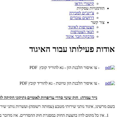
קישורי וידאו
הזדמנויות עסקיות
צ'יינג'ים למכירה
דרושים עובדים
צור קשר
הצטרפות לאיגוד
תנאי הצטרפות
מדבקת חבר איגוד
אודות פעילותו עבור האיגוד
- צו איסור הלבנת הון - נא להוריד קובץ PDF
- צו איסור הלבנת הון טיוטת - נא להוריד קובץ PDF
נייר עמדה: חוק שינוי סדרי עדיפויות לאומיים (תיקוני חקיקה להשגת יעדי התקציב לשנים 2013 ו-2014), התשע``ג-2013 - פרק ו` סעיפים 40(50)
בשם מרשינו, איגוד נותני שירותי מטבע (עמותה רשומה) ועשרות נותני שיר