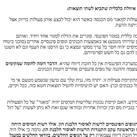
איוולת כלכלית שתביא לשתי תוצאות:
ולות למאגר מס הכנסה כאשר הוא יכול לבצע אותן פעולות בדיוק אצל
ניתנה הדעת.
ה כללית במגזר הפיננסי. סוגרים את הדלת למגזר אחד ויחיד. ואותם
 שירותי מטבע) או באמצעות הבנקים וגופים פיננסיים אחרים (סוכני ביטוח
מיסים יהיה חסר כל ערך ממשי ונמצא כי גם הרסנו את הענף וגם לא השגנו
ן להם גם כל חשש לפרטיותם.
מערכת הפיננסית אין כל חובת דיווח שהיא.
הדבר דומה לחומה שמקימים
עוצמה וההגנה של גופים פיננסיים אחרים דוגמת הבנקים.
יימת פעילות זו. יתרה מזו, נניח ונלך עם טיעון שנשמע מטעם אי מי
 בבנקים וכו'). האם יש לגיטימיות להטיל תוצאות חטא כזה, ככל וקיים,
מידע. האם קיימת נכונות שלרשות המיסים יהיה "מאגר" של כל הפעולות
ביית מס ובין זכויות אחרות ובוודאי שגם זאת לא ניתן לעשות "על רגל
.
אילו רשות המיסים היתה
ש ובראשונה עקב התנגדות הרשות לאיסור הלבנת הון.
נדמה כי אילו היה
יל חובת דיווח עצמאית
רק על הגופים החלשים, בוודאי החלשים במעגל