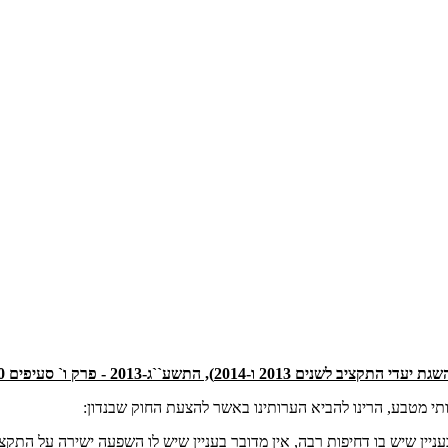
 ו-(54)(ב) ו- 42(ב)(12) - מס הכנסה - נותני שירותי מטבע
ותי מטבע, הרינו להביא הערותינו באשר להצעת החוק שבנדון: