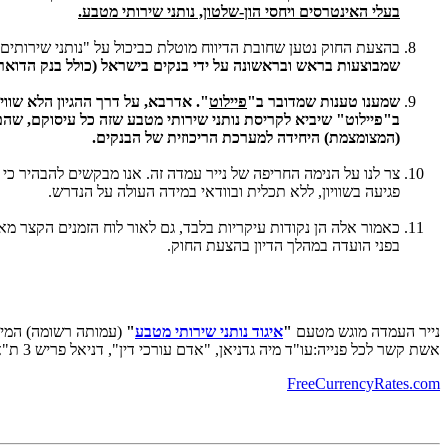
בעלי האינטרסים ויחסי הון-שלטון, נותני שירותי מטבע.
בהצעת החוק נטען שחובת הדיווח מוטלת כביכול על "נותני שירותים 
שמבוצעות בראש ובראשונה על ידי בנקים בישראל (כולל בנק הדואר)
שמענו טענות שמדובר ב"
פיילוט
". אדרבא, על דרך ההגיון הלא שווי
ב"פיילוט" שיביא לקריסת נותני שירותי מטבע שזה כל עיסוקם, שהם
(המצומצמת) היחידה למערכת הריכוזית של הבנקים.
צר לנו על הנימה החריפה של נייר עמדה זה. אנו מבקשים להבהיר כי
פגיעה בשוויון, ללא תכלית ובוודאי במידה העולה על הנדרש.
כאמור אלה הן נקודות עיקריות בלבד, גם לאור לוח הזמנים הקצר מאז
בפני הועדה במהלך הדיון בהצעת החוק.
נייר העמדה מוגש מטעם
"
איגוד נותני שירותי מטבע
"
(עמותה רשומה) המיוצג
אשת קשר לכל פנייה:עו"ד מיה גדניאן, "אדם עורכי דין", דניאל פריש 3 ת"א 03-6078888,
FreeCurrencyRates.com