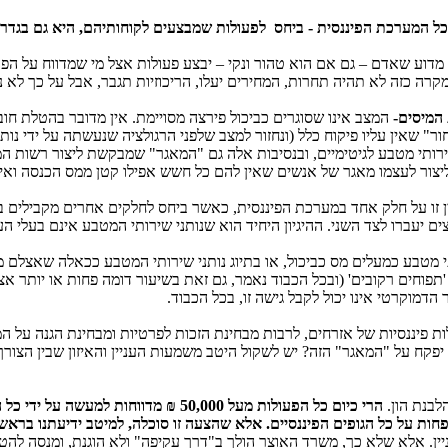
ל המערכת הפיננסית - ביחס לפעולות שמבצעים לקוחותיהם, היא גם בגדר 
מדוע שאדם – גם אם הוא טהור ונקי – יבצע פעולות אצל מי שמדווח על הפע
מקרה כזה לא תהיה תחרות, המחירים יעלו, הריכוזיות תגבר, אבל על כך לא 
 המיסים-
המצב אינו שסוגרים כביכול פירצה מסויימת. אין מדובר בהטלת חוב
ר" שאין עליו פיקוח כלל (ונחזור למצב שלפני הרגולציה שנעשתה על ידי נותן
 שירותי מטבע לגיטימיים, ובנסיבות אלה גם "המאגר" שמבקשת ליצור רשות ה
יצור לעצמו מאגר של אנשים שאין להם כל חשש אפילו קטן ממס הכנסה ואי
עין זו על חלק אחד במערכת הפיננסית, כאשר ביחס לחלקים אחרים מקבילים ב
ים יעברו לצד השני. ההיגיון היחיד הוא שנותני שירותי המטבע אינם בעלי ה
י מטבע כמעלים מס כביכול, או בתיוג נותני שירותי המטבע ככאלה שאצלם מתק
תפוחים רקובים' (ובכל הכבוד נאמר, גם זאת בשיעור דומה פחות או יותר אצל
דמוקרטי אינו יכול לקבל גישה זו, בכל הכבוד.
 פיננסיות של אזרחים, לרבות מבחינת הזכות לפרטיות ומבחינת הגנה על ה
ח על "המאגר" הזה? יש לשקול היטב משמעות העניין והאיזון שבין הצורך בג
לבנת הון.
הרי כיום כל הפעולות מעל 50,000 ₪ מדווחות למעשה על ידי כל הגופים הפיננסיים לרשות לאיסור הלבנת הון
חות על כל הגופים הפיננסיים. אלא שהצעה זו סוכלה, למיטב ידיעתנו ברא
ין. אלא שלא כך, משרד האוצר הולך ב"דרך עקיפה" ולא הוגנת, ומנסה להט