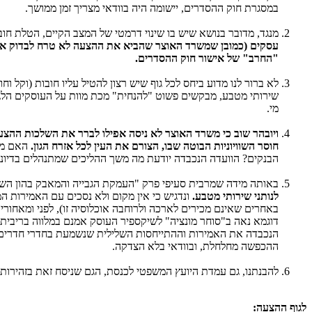
במסגרת חוק ההסדרים, יישומה היה בוודאי מצריך זמן ממושך.
מנגד, מדובר בנושא שיש בו שינוי דרמטי של המצב הקיים, הטלת ח
עסקים (כמובן שמשרד האוצר שהביא את ההצעה לא טרח לבדוק את ה
"החרב" של אישור חוק ההסדרים.
לא ברור לנו מדוע ביחס לכל גוף שיש רצון להטיל עליו חובות (וקל וח
שירותי מטבע, מבקשים פשוט "להנחית" מכת מוות על העוסקים הלגיט
מי.
ויובהר שוב כי משרד האוצר לא ניסה אפילו לברר את השלכות ההצע
חוסר השוויוניות הבוטה שבו, הצורם את העין לכל אזרח הגון.
האם מיש
הבנקים? הוועדה הנכבדה יודעת מה משך ההליכים שמתנהלים בדיונים
באותה מידה שמרבית סעיפי פרק "העמקת הגבייה והמאבק בהון השחור
לנותני שירותי מטבע.
ונדגיש כי אין מקום ולא נסכים עם האמירות המ
באחרים שאינם מכירים לארכה ולרוחבה אוכלוסיה זו), לפני ומאחורי
דוגמא נאה ב"סוחר מונציה" לשיקספיר העוסק אמנם במלווה בריבית ק
הנכבדה את האמירות וההתייחסות השלילית שנשמעת בחדרי חדרים ע
ההכפשה מחלחלת, ובוודאי בלא הצדקה.
להבנתנו, גם עמדת היועץ המשפטי לכנסת, הגם שניסח זאת בזהירות הראויה במכתבו מיום 8.7.2013, היא שאין מדובר בנו
לגוף ההצעה: