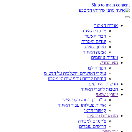
Skip to main content
אודות האיגוד
מייסדי האיגוד
חברי האיגוד
יעדים ומטרות
תקנון האיגוד
אמנת האיגוד
וועדות עיצומים
הצו החדש
הפנייה לצו
עיקרי השינויים והשלכות על הנש"מ
הנחיות לדיווח נותני שירותי מטבע
חדשות ואירועים
הטבות לחברי האיגוד
ייעוץ משפטי
עו"ד רון דרור- רקע אישי
אודות פעילותו עבור האיגוד
קישורי וידאו
הזדמנויות עסקיות
צ'יינג'ים למכירה
דרושים עובדים
צור קשר