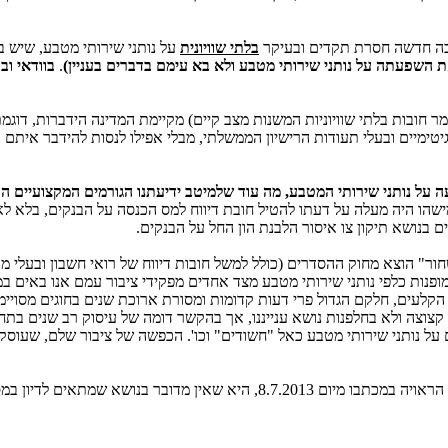
ובה חדשה חסרת תקדים ובעיקר
בלתי שוויונית
על נותני שירותי מטבע, שיש 
שפעתה על נותני שירותי מטבע ולא בא עימם בדברים בעניין)
.
בוודאי וב
ומר חובות בלתי שוויוניות המשנות מצב קיים) מקיימת המדינה הידברות, דוגמת 
ימיים ובעלי תעודות הרישיון הממשלתי, מבלי אפילו לנסות להידבר איתם ו
ה על נותני שירותי המטבע, מה עוד שלמיטב ידיעתנו הגורמים המקצועיים 
הו היה מעלה על דעתו להטיל חובת דיווח למס הכנסה על הבנקים, בלא 
 בנושא תיקון צו איסור הלבנת הון החל על הבנקים.
" הוצא מחוק ההסדרים (כולל למשל חובות דיווח של רואי חשבון ובעלי מקצ
ופנות כלפי נותני שירותי מטבע מצד אחדים מפקידי ציבור עמם אנו באים במ
 הקלעים, חלקם הגדול פרי דעות קדומות ומסורת ארוכת שנים בחוגים מסויימי
צוצה ולא בחלפנות נושא ענייננו, אך בהקשר דומה של עיסוק רב שנים בתחום
ל נותני שירותי מטבע כאל "חשודים" וכו'. הכפשה של ציבור שלם, שעוסק
שא שמתאים לדיון במסגרת חוק ההסדרים.