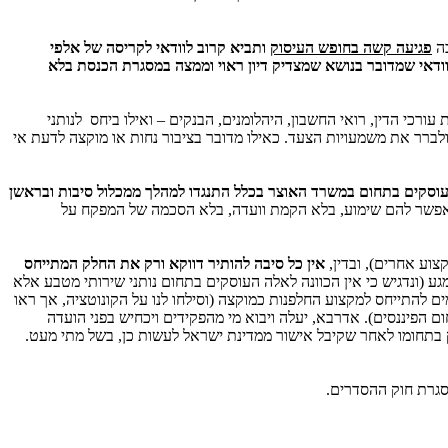
בה
פגיעה קשה בחופש העיסוק
ותביא קרוב לוודאי לקריסה של אלפי
וודאי שמדובר בנושא שמצדיק דיון ראוי וממצה במסגרת הכנסת בלא
עורכי הדין, רואי החשבון, היהלומנים, הבנקים – ואילו ביחס לנותני
לברר את משמעויות הצעד. כאילו מדובר בציבור נחות או מוקצה לדעת אי
העוסקים בתחום במשרד האוצר בכלל התנגדו למהלך ממכלול סיבות ובראשן
לאפשר להם שימוע, בלא הקמת וועדה, בלא הסכמה של המפקח על
וע אחרים), ובדין,
אין כל סיבה להותיר דווקא ורק את החלק המתייחס
גע (ונדגיש כי אין הכוונה לאלה העוסקים בתחום נותני שירותי מטבע אלא
ם להתייחס למקצוע החלפנות כמוקצה (וסילחו לנו על הקונוטציה, אך ראו
 הפיננסים). אדרבא, יעלה ויבוא מי מהפקידים ויכחיש בפני הועדה
 בתחומו לאחר שקיבל אישור ממדינת ישראל לעשות כן, בשל מתי מעט.