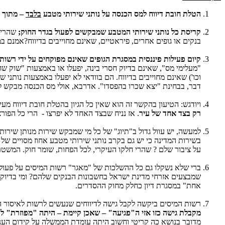
הטלת חובת דיווח למס הכנסה על נותני שירותי מטבע
בלבד
– מתוך כ
קריסת כל נותני שירותי המטבע שמבקשים לפעול בגדר החוק;
שהרי 
בנקים או גופים אחרים, פיראטיים, שאינם מחוייבים בדיווח?אמנם ב
קיום פעילות פיננסית במסגרת הגופים שאינם מפוקחים על ידי רשות
"מעלימי מס", שאינם בדיוק חסרי בינה, יפעלו או באמצעות "שוק שחו
וכו') שאינם מחוייבים בדיווח. הם בוודאי לא יפעלו באמצעות נותני
דבר, בבחינת "יצא שכרו בהפסדו". אדרבא, אולי מס הכנסה מבקש ל
ויודגש: הטיעון בהקשר זה הוא שאין כל הגיון בהטלת חובת דיווח מ
רק בצד אחד של עיר
. אז נניח שבצד האחד לא יפרצו - הרי כל הפורצ
למעשה, יש עוול גדול ב"תיוג" של כל מי שמבקש שירות מנותן שירות
בשירות המדינה כי יש גם בקרב נותני שירותי מטבע אחוז מסויים של '
על ציבור שלם ? שהרי חלקו העיקרי, לכל הפחות, שומר חוק. המשטר ה
ברי שלא נשקלו גם כל ההשלכות של "מאגר" רשות המיסים על פעולות
שמבצעים אזרחי מדינת ישראל בחשבונות הבנקים שלהם? ומי בדיוק יפק
אחת" במסגרת דיון כחלק מחוק ההסדרים.
רשות המיסים ביקשה לקבל גישה לדיווחים שנעשים לרשות לאיסור ה
מקבלת גישה כזו אזי ה"פגיעה" – שאכן קיימת – היתה "מפוזרת" לפ
מדובר בנושא כה קריטי וחשוב היתה עומדת הממשלה על קידום העני