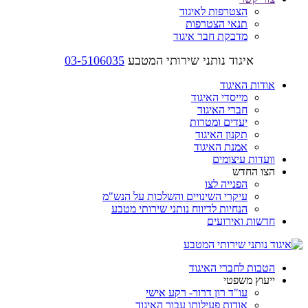
הצטרפות לאיגוד
תנאי הצטרפות
מדבקת חבר איגוד
איגוד נותני שירותי המטבע
03-5106035
אודות האיגוד
מייסדי האיגוד
חברי האיגוד
יעדים ומטרות
תקנון האיגוד
אמנת האיגוד
וועדות עיצומים
הצו החדש
הפנייה לצו
עיקרי השינויים והשלכות על הנש"מ
הנחיות לדיווח נותני שירותי מטבע
חדשות ואירועים
הטבות לחברי האיגוד
ייעוץ משפטי
עו"ד רון דרור- רקע אישי
אודות פעילותו עבור האיגוד