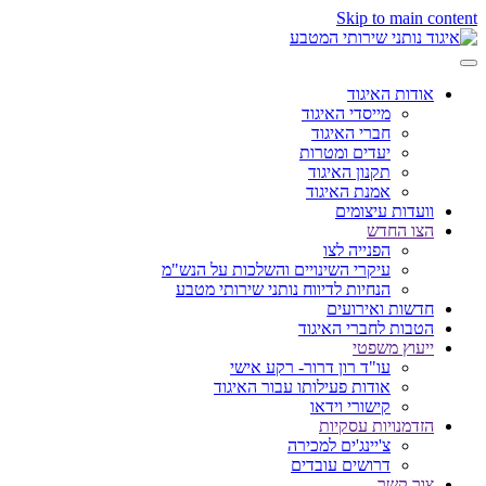
Skip to main content
אודות האיגוד
מייסדי האיגוד
חברי האיגוד
יעדים ומטרות
תקנון האיגוד
אמנת האיגוד
וועדות עיצומים
הצו החדש
הפנייה לצו
עיקרי השינויים והשלכות על הנש"מ
הנחיות לדיווח נותני שירותי מטבע
חדשות ואירועים
הטבות לחברי האיגוד
ייעוץ משפטי
עו"ד רון דרור- רקע אישי
אודות פעילותו עבור האיגוד
קישורי וידאו
הזדמנויות עסקיות
צ'יינג'ים למכירה
דרושים עובדים
צור קשר