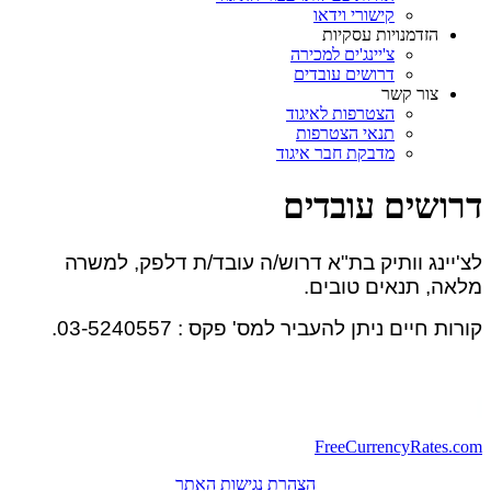
קישורי וידאו
הזדמנויות עסקיות
צ'יינג'ים למכירה
דרושים עובדים
צור קשר
הצטרפות לאיגוד
תנאי הצטרפות
מדבקת חבר איגוד
דרושים עובדים
לצ'יינג וותיק בת"א דרוש/ה עובד/ת דלפק, למשרה
מלאה, תנאים טובים.
קורות חיים ניתן להעביר למס' פקס : 03-5240557.
FreeCurrencyRates.com
הצהרת נגישות האתר