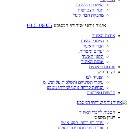
הצטרפות לאיגוד
תנאי הצטרפות
מדבקת חבר איגוד
איגוד נותני שירותי המטבע
03-5106035
אודות האיגוד
מייסדי האיגוד
חברי האיגוד
יעדים ומטרות
תקנון האיגוד
אמנת האיגוד
וועדות עיצומים
הצו החדש
הפנייה לצו
עיקרי השינויים והשלכות על הנש"מ
הנחיות לדיווח נותני שירותי מטבע
חדשות ואירועים
הטבות לחברי האיגוד
ייעוץ משפטי
עו"ד רון דרור- רקע אישי
אודות פעילותו עבור האיגוד