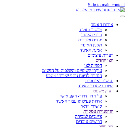
Skip to main content
אודות האיגוד
מייסדי האיגוד
חברי האיגוד
יעדים ומטרות
תקנון האיגוד
אמנת האיגוד
וועדות עיצומים
הצו החדש
הפנייה לצו
עיקרי השינויים והשלכות על הנש"מ
הנחיות לדיווח נותני שירותי מטבע
חדשות ואירועים
הטבות לחברי האיגוד
ייעוץ משפטי
עו"ד רון דרור- רקע אישי
אודות פעילותו עבור האיגוד
קישורי וידאו
הזדמנויות עסקיות
צ'יינג'ים למכירה
דרושים עובדים
צור קשר