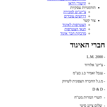
קישורי וידאו
הזדמנויות עסקיות
צ'יינג'ים למכירה
דרושים עובדים
צור קשר
הצטרפות לאיגוד
תנאי הצטרפות
מדבקת חבר איגוד
חברי האיגוד
L.M. 2000
-
- צ'יינג' אלורוד
- ענבל ואמיר ב.נ בע"מ
- מ.ג.ל החברה הצפונית לשיווק
D
&
D
-
- תשרי המרות מט"ח
- שלום ציינג סיטי