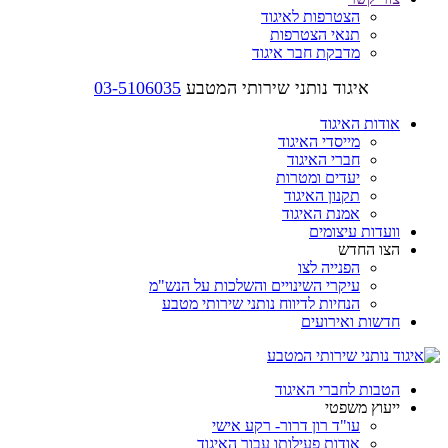
הצטרפות לאיגוד
תנאי הצטרפות
מדבקת חבר איגוד
איגוד נותני שירותי המטבע
03-5106035
אודות האיגוד
מייסדי האיגוד
חברי האיגוד
יעדים ומטרות
תקנון האיגוד
אמנת האיגוד
וועדות עיצומים
הצו החדש
הפנייה לצו
עיקרי השינויים והשלכות על הנש"מ
הנחיות לדיווח נותני שירותי מטבע
חדשות ואירועים
הטבות לחברי האיגוד
ייעוץ משפטי
עו"ד רון דרור- רקע אישי
אודות פעילותו עבור האיגוד