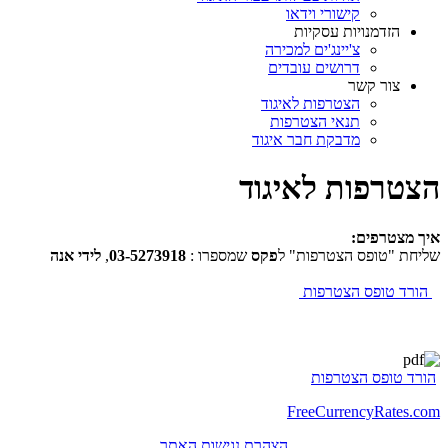
קישורי וידאו
הזדמנויות עסקיות
צ'יינג'ים למכירה
דרושים עובדים
צור קשר
הצטרפות לאיגוד
תנאי הצטרפות
מדבקת חבר איגוד
הצטרפות לאיגוד
איך מצטרפים:
שליחת "טופס הצטרפות" ל
פקס
שמספרו :
03-5273918
,
לידי אנה
הורד טופס הצטרפות
הורד טופס הצטרפות
FreeCurrencyRates.com
הצהרת נגישות האתר