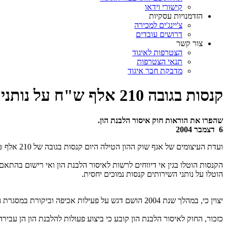
קישורי וידאו
הזדמנויות עסקיות
צ'יינג'ים למכירה
דרושים עובדים
צור קשר
הצטרפות לאיגוד
תנאי הצטרפות
מדבקת חבר איגוד
קנסות בגובה 210 אלף ש"ח על נותני שירותי מטבע
שהפרו את הוראות חוק איסור הלבנת הון.
6 דצמבר 2004
ועדת העיצומים של אגף שוק ההון הטילה היום קנסות בגובה של 210 אלף ₪ על 8 נותני שירותי מטבע (חלפני כספים) שהפרו את הוראות החוק לאיסור הלבנת הון.
הוטלו על נותני השירותים קנסות נמוכים יחסית.
יצוין כי, במהלך שנת 2004 הושם דגש על פעילות אכיפה וביקורת במסגרת ההסדרה הנדרשת מיישום החוק לאיסור הלבנת הון וכחלק ממהלך אכיפה רחב היקף של כלל רשויות החוק בזרועות הכלכליות של ארגוני הפשע בישראל.
כזכור, החוק לאיסור הלבנת הון קובע כי ביצוע פעולות להלבנת הון הן עביר