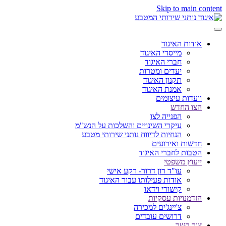
Skip to main content
אודות האיגוד
מייסדי האיגוד
חברי האיגוד
יעדים ומטרות
תקנון האיגוד
אמנת האיגוד
וועדות עיצומים
הצו החדש
הפנייה לצו
עיקרי השינויים והשלכות על הנש"מ
הנחיות לדיווח נותני שירותי מטבע
חדשות ואירועים
הטבות לחברי האיגוד
ייעוץ משפטי
עו"ד רון דרור- רקע אישי
אודות פעילותו עבור האיגוד
קישורי וידאו
הזדמנויות עסקיות
צ'יינג'ים למכירה
דרושים עובדים
צור קשר