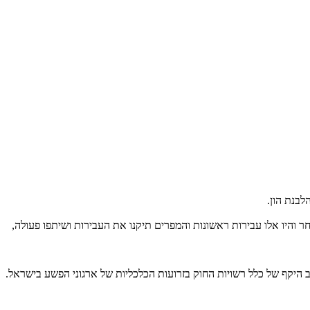
שות לאיסור הלבנת הון ואי רישום בהתאם להוראות החוק והצו, על עסקאות בהיקף של בין 67 אלף ל- 22 מיליון ₪. מאחר והיו אלו עבירות ראשונות והמפרים תיקנו את העבירות ושיתפו פעולה,